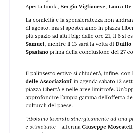
Aperta Imola,
Sergio Viglianese
,
Laura De
La comicità e la spensieratezza non andra
di agosto, ma si sposteranno in piazza Libe
più spazio ad altri big: dalle ore 21, il 6 si 
Samuel
, mentre il 13 sarà la volta di
Duilio
Spasiano
prima della conclusione del 27 c
Il palinsesto estivo si chiuderà, infine, con
delle Associazioni
’ in agenda sabato 12 sett
piazza Libertà e nelle aree limitrofe. Un’op
approfondire l’ampia gamma dell’offerta dell
culturali del paese.
“Abbiamo lavorato sinergicamente ad una p
e stimolante -
afferma
Giuseppe Moscatell