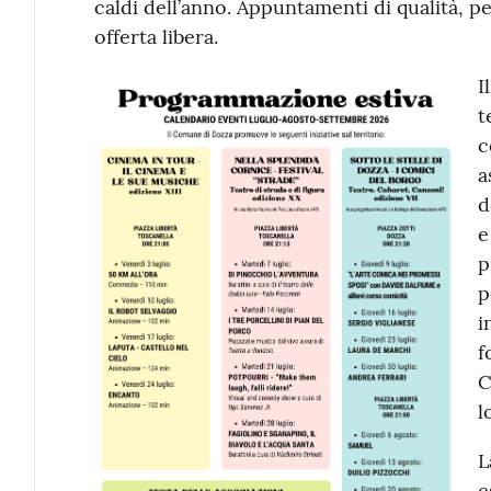
caldi dell’anno. Appuntamenti di qualità, pe
offerta libera.
I
t
c
a
d
e
p
p
i
f
C
l
L
e