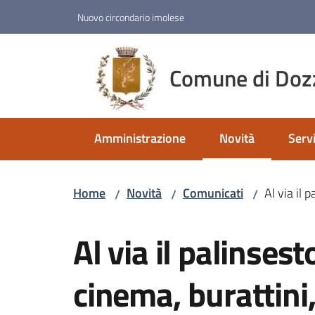
Vai al contenuto
Vai alla navigazione
Vai al footer
Nuovo circondario imolese
Comune di Doz
Amministrazione
Novità
Servi
Menu selezionato
Home
Novità
Comunicati
Al via il 
/
/
/
Salta al contenuto
Al via il palinses
cinema, burattini