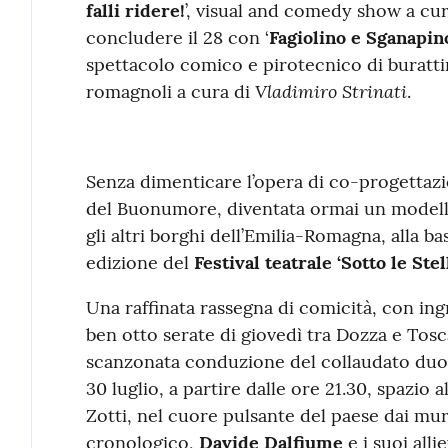
falli ridere!
’, visual and comedy show a cur
concludere il 28 con ‘
Fagiolino e Sganapino
spettacolo comico e pirotecnico di burattin
Vladimiro Strinati
romagnoli a cura di
.
Senza dimenticare l’opera di co-progettaz
del Buonumore, diventata ormai un modello
gli altri borghi dell’Emilia-Romagna, alla ba
edizione del
Festival teatrale ‘Sotto le Ste
Una raffinata rassegna di comicità, con ingr
ben otto serate di giovedì tra Dozza e Tosc
scanzonata conduzione del collaudato duo D
30 luglio, a partire dalle ore 21.30, spazio a
Zotti, nel cuore pulsante del paese dai muri
cronologico,
Davide Dalfiume
e i suoi alli