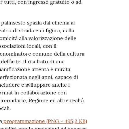
r tutti, con ingresso gratuito o ad
l palinsesto spazia dal cinema al
eatro di strada e di figura, dalla
omicità alla valorizzazione delle
ssociazioni locali, con il
enominatore comune della cultura
 dell’arte. Il risultato di una
ianificazione attenta e mirata,
erfezionata negli anni, capace di
ncludere e sviluppare anche i
ormat in collaborazione con
ircondario, Regione ed altre realtà
ocali.
a
programmazione
(
PNG
-
495,2 KB
)
sordirà con le proiezioni ad accesso