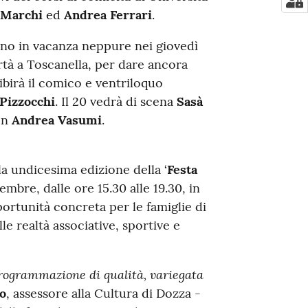
 Marchi
ed
Andrea Ferrari
.
nno in vacanza neppure nei giovedì
rtà a Toscanella, per dare ancora
esibirà il comico e ventriloquo
 Pizzocchi
. Il 20 vedrà di scena
Sasà
on
Andrea Vasumi
.
 la undicesima edizione della ‘
Festa
embre, dalle ore 15.30 alle 19.30, in
portunità concreta per le famiglie di
e realtà associative, sportive e
rogrammazione di qualità, variegata
o
, assessore alla Cultura di Dozza -