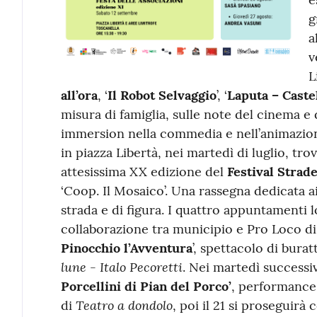
g
a
v
L
all’ora
, ‘
Il Robot Selvaggio
’, ‘
Laputa – Castel
misura di famiglia, sulle note del cinema e 
immersion nella commedia e nell’animazione
in piazza Libertà, nei martedì di luglio, tro
attesissima XX edizione del
Festival Strad
‘Coop. Il Mosaico’. Una rassegna dedicata ai 
strada e di figura. I quattro appuntamenti l
collaborazione tra municipio e Pro Loco di Do
Pinocchio l’Avventura
’, spettacolo di burat
lune - Italo Pecoretti
. Nei martedì successivi
Porcellini di Pian del Porco’
, performance 
Teatro a dondolo
di
, poi il 21 si proseguirà c