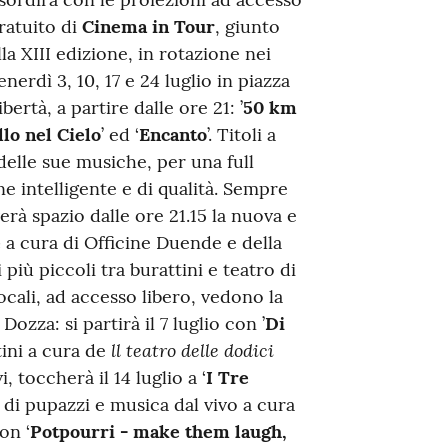
ratuito di
Cinema in Tour
, giunto
lla XIII edizione, in rotazione nei
enerdì 3, 10, 17 e 24 luglio in piazza
ibertà, a partire dalle ore 21: ’
50 km
lo nel Cielo
’ ed ‘
Encanto
’. Titoli a
delle sue musiche, per una full
 intelligente e di qualità. Sempre
verà spazio dalle ore 21.15 la nuova e
e
a cura di Officine Duende e della
più piccoli tra burattini e teatro di
ocali, ad accesso libero, vedono la
zza: si partirà il 7 luglio con ’
Di
ll teatro delle dodici
tini a cura de
, toccherà il 14 luglio a ‘
I Tre
di pupazzi e musica dal vivo a cura
on ‘
Potpourri - make them laugh,