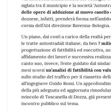
Contenuto
siglata tra il municipio e la società ‘Autostra
delle opere di adduzione al nuovo casello 
dozzese, infatti, prenderà forma nell’ambit
corsia dell’A14 direzione Ravenna-Bologna.
Un piano, dai costi a carico della realtà pe
le tratte autostradali italiane, da ben
7 mili
progettazione di fattibilità ed esecutiva, au
affidamento dei lavori e successiva realizz
canto suo, invece, l’ente guidato dal sindac
mesi scorsi
un’analisi di fattibilità con va
sullo studio del traffico per il riassetto dell
all’ingegnere Guido Rossi. Un approfondimen
della più adeguata ed aggiornata rimodulaz
svincolo di Toscanella di Dozza, già prese
incontro pubblico sul tema.