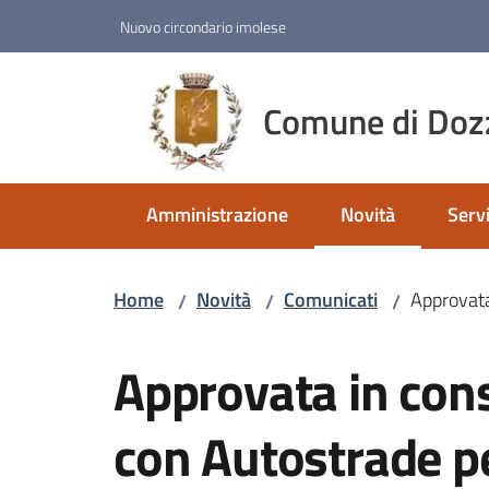
Vai al contenuto
Vai alla navigazione
Vai al footer
Nuovo circondario imolese
Comune di Doz
Amministrazione
Novità
Servi
Menu selezionato
Home
Novità
Comunicati
Approvata
/
/
/
Salta al contenuto
Approvata in cons
con Autostrade pe