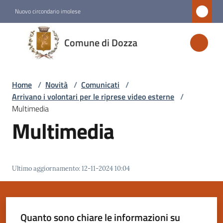
Vai al contenuto
Vai alla navigazione
Vai al footer
Nuovo circondario imolese
Comune
Comune di Dozza
di
Dozza
Home
/
Novità
/
Comunicati
/
Arrivano i volontari per le riprese video esterne
/
Amministrazione
Multimedia
Multimedia
Novità
Menu selezionato
Ultimo aggiornamento
:
12-11-2024 10:04
Servizi
Vivere
Dozza
Quanto sono chiare le informazioni su