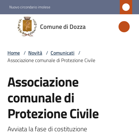
Vai al contenuto
Vai alla navigazione
Vai al footer
Nuovo circondario imolese
Comune
Comune di Dozza
di
Dozza
Home
/
Novità
/
Comunicati
/
Associazione comunale di Protezione Civile
Amministrazione
Associazione
Salta al contenuto
Novità
Menu selezionato
comunale di
Protezione Civile
Servizi
Vivere
Avviata la fase di costituzione 
Dozza