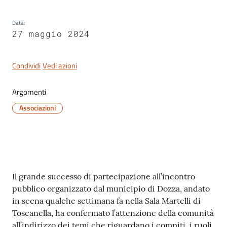
Data
:
27 maggio 2024
Servizi
on-
Condividi
Vedi azioni
line
Argomenti
Tutti
Associazioni
gli
argomenti
Seguici
Contenuto
Il grande successo di partecipazione all’incontro
su
pubblico organizzato dal municipio di Dozza, andato
in scena qualche settimana fa nella Sala Martelli di
Toscanella, ha confermato l’attenzione della comunità
all’indirizzo dei temi che riguardano i compiti, i ruoli