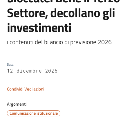
Settore, decollano gli
investimenti
Servizi
on-
i contenuti del bilancio di previsione 2026 
line
Tutti
Data
:
gli
12 dicembre 2025
argomenti
Condividi
Vedi azioni
Seguici
Argomenti
su
Comunicazione istituzionale