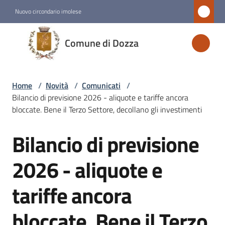
Vai al contenuto
Vai alla navigazione
Vai al footer
Nuovo circondario imolese
Comune
Comune di Dozza
di
Dozza
Home
/
Novità
/
Comunicati
/
Bilancio di previsione 2026 - aliquote e tariffe ancora
Amministrazione
bloccate. Bene il Terzo Settore, decollano gli investimenti
Bilancio di previsione
Novità
Salta al contenuto
Menu selezionato
2026 - aliquote e
Servizi
tariffe ancora
Vivere
bloccate. Bene il Terzo
Dozza