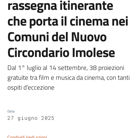
rassegna itinerante
che porta il cinema nei
Comuni del Nuovo
Servizi
on-
Circondario Imolese
line
Tutti
Dal 1° luglio al 14 settembre, 38 proiezioni 
gli
gratuite tra film e musica da cinema, con tanti 
argomenti
ospiti d’eccezione
Seguici
Data
:
su
27 giugno 2025
Condividi
Vedi azioni