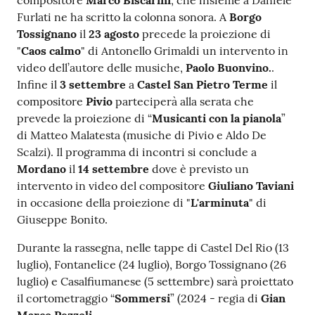
compositore
Marco Biscarini
, che insieme a Daniele
Furlati ne ha scritto la colonna sonora. A
Borgo
Tossignano
il
23 agosto
precede la proiezione di
"
Caos
calmo
" di Antonello Grimaldi un intervento in
video dell’autore delle musiche,
Paolo Buonvino.
.
Infine il
3 settembre
a
Castel San Pietro Terme
il
compositore
Pivio
parteciperà alla serata che
prevede la proiezione di “
Musicanti con la pianola
”
di Matteo Malatesta (musiche di Pivio e Aldo De
Scalzi). Il programma di incontri si conclude a
Mordano
il
14 settembre
dove è previsto un
intervento in video del compositore
Giuliano Taviani
in occasione della proiezione di "
L'arminuta
" di
Giuseppe Bonito.
Durante la rassegna, nelle tappe di Castel Del Rio (13
luglio), Fontanelice (24 luglio), Borgo Tossignano (26
luglio) e Casalfiumanese (5 settembre) sarà proiettato
il cortometraggio “
Sommersi
” (2024 - regia di
Gian