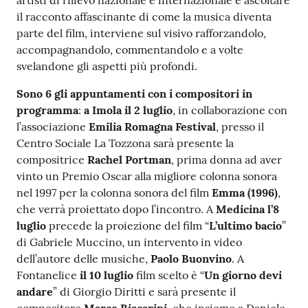
artisti di rilievo nazionale e internazionale e ascoltare
il racconto affascinante di come la musica diventa
parte del film, interviene sul visivo rafforzandolo,
accompagnandolo, commentandolo e a volte
svelandone gli aspetti più profondi.
Sono 6 gli appuntamenti con i compositori in
programma
:
a Imola il 2 luglio
, in collaborazione con
l’associazione
Emilia Romagna Festival
, presso il
Centro Sociale La Tozzona sarà presente la
compositrice
Rachel Portman
, prima donna ad aver
vinto un Premio Oscar alla migliore colonna sonora
nel 1997 per la colonna sonora del film
Emma (1996)
,
che verrà proiettato dopo l’incontro. A
Medicina
l’8
luglio
precede la proiezione del film “
L’ultimo bacio
”
di Gabriele Muccino, un intervento in video
dell’autore delle musiche,
Paolo Buonvino
. A
Fontanelice
il 10 luglio
film scelto è “
Un giorno devi
andare
” di Giorgio Diritti e sarà presente il