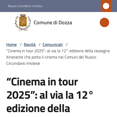
Vai al contenuto
Vai alla navigazione
Vai al footer
Nuovo circondario imolese
Comune
Comune di Dozza
di
Dozza
Home
/
Novità
/
Comunicati
/
“Cinema in tour 2025”: al via la 12° edizione della rassegna
Amministrazione
itinerante che porta il cinema nei Comuni del Nuovo
Circondario Imolese
Novità
“Cinema in tour
Menu selezionato
Salta al contenuto
2025”: al via la 12°
Servizi
edizione della
Vivere
Dozza