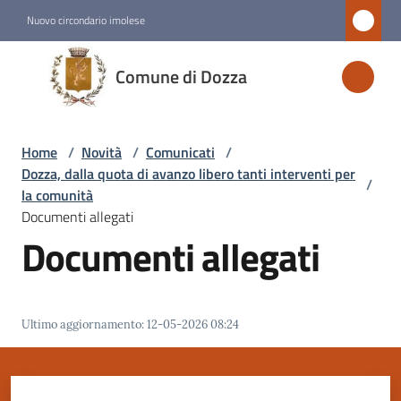
Vai al contenuto
Vai alla navigazione
Vai al footer
Nuovo circondario imolese
Comune
Comune di Dozza
di
Dozza
Home
/
Novità
/
Comunicati
/
Dozza, dalla quota di avanzo libero tanti interventi per
/
Amministrazione
la comunità
Documenti allegati
Documenti allegati
Novità
Menu selezionato
Servizi
Ultimo aggiornamento
:
12-05-2026 08:24
Vivere
Dozza