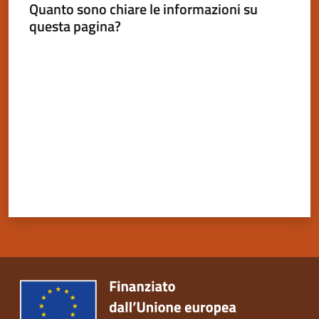
Quanto sono chiare le informazioni su
questa pagina?
Valuta da 1 a 5 stelle
Servizi
on-
line
Tutti
gli
argomenti
Seguici
su