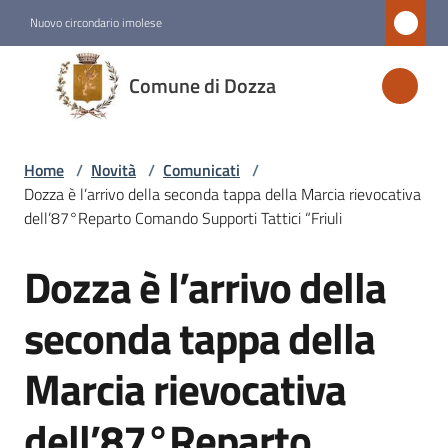
Vai al contenuto
Vai alla navigazione
Vai al footer
Nuovo circondario imolese
Comune
Comune di Dozza
di
Dozza
Home
/
Novità
/
Comunicati
/
Dozza è l’arrivo della seconda tappa della Marcia rievocativa
Amministrazione
dell’87°Reparto Comando Supporti Tattici “Friuli
Dozza è l’arrivo della
Novità
Salta al contenuto
Menu selezionato
seconda tappa della
Servizi
Marcia rievocativa
Vivere
dell’87°Reparto
Dozza