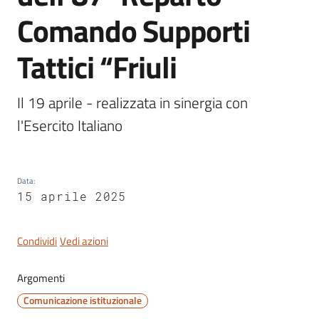
Comando Supporti
Tattici “Friuli
Servizi
on-
Il 19 aprile - realizzata in sinergia con 
line
l'Esercito Italiano
Tutti
gli
argomenti
Data
:
15 aprile 2025
Condividi
Vedi azioni
Seguici
su
Argomenti
Comunicazione istituzionale