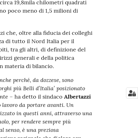
circa 19,8mila chilometri quadrati
ono poco meno di 1,5 milioni di
i che, oltre alla fiducia dei colleghi
di tutto il Nord Italia per il
 tra gli altri, di definizione del
izzi generali e della politica
n materia di bilancio.
nche perché, da dozzese, sono
rghi più Belli d’Italia’ posizionato
ente
– ha detto il sindaco
Albertazzi
o lavoro da portare avanti. Un
zzato in questi anni, attraverso una
nolo, per rendere sempre più
tal senso, è una preziosa
iazione regionale che dialoga con