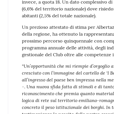
invece, a quota 18. Un dato complessivo di 
(6,6% del territorio nazionale) dove risied
abitanti (2,5% del totale nazionale).
Un prezioso attestato di stima per Albertazz
della regione, ha ottenuto la rappresentanza 
prossimo percorso quinquennale con compiti,
programma annuale delle attività, degli indir
gestionale del Club oltre alle competenze i
“Un’opportunità che mi riempie d’orgoglio a
cresciuto con l’immagine del cartello de ‘I Bo
all’ingresso del paese ben impressa nella m
Una nuova sfida fatta di stimoli e di tant
-.
riconoscimento che premia quanto materiali
logica di rete sul territorio emiliano-romag
concreto il peso istituzionale dei borghi. In 
testimonianza la nascita della nostra assoc