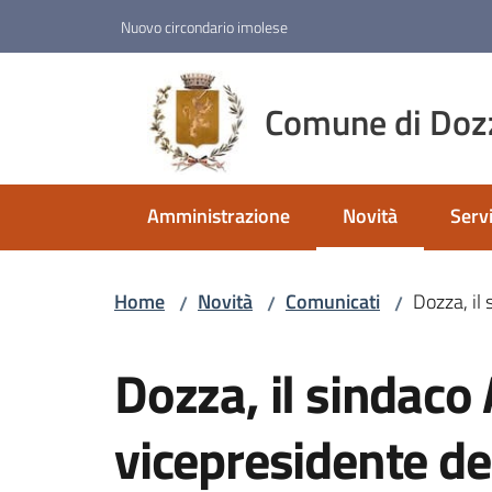
Vai al contenuto
Vai alla navigazione
Vai al footer
Nuovo circondario imolese
Comune di Doz
Amministrazione
Novità
Servi
Menu selezionato
Home
Novità
Comunicati
Dozza, il 
/
/
/
Salta al contenuto
Dozza, il sindaco
vicepresidente de 