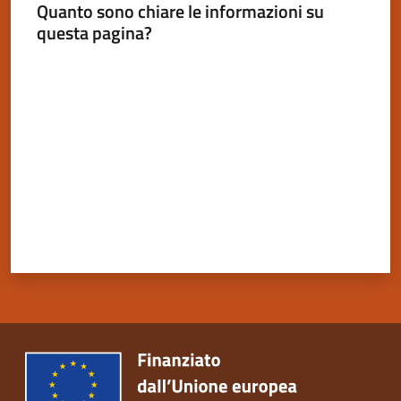
Quanto sono chiare le informazioni su
questa pagina?
Valuta da 1 a 5 stelle
Servizi
on-
line
Tutti
gli
argomenti
Seguici
su