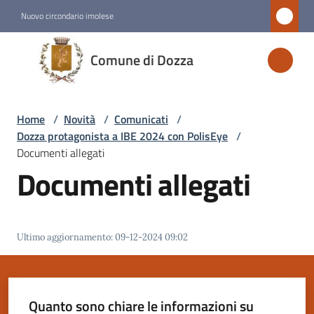
Vai al contenuto
Vai alla navigazione
Vai al footer
Nuovo circondario imolese
Comune
Comune di Dozza
di
Dozza
Home
/
Novità
/
Comunicati
/
Dozza protagonista a IBE 2024 con PolisEye
/
Amministrazione
Documenti allegati
Documenti allegati
Novità
Menu selezionato
Ultimo aggiornamento
:
09-12-2024 09:02
Servizi
Vivere
Dozza
Quanto sono chiare le informazioni su