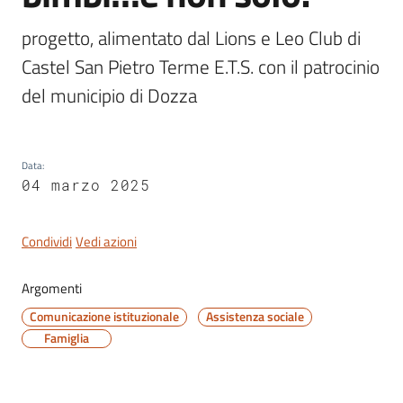
progetto, alimentato dal Lions e Leo Club di 
Castel San Pietro Terme E.T.S. con il patrocinio 
del municipio di Dozza
Servizi
on-
line
Data
:
Tutti
04 marzo 2025
gli
argomenti
Condividi
Vedi azioni
Argomenti
Seguici
Comunicazione istituzionale
Assistenza sociale
su
Famiglia