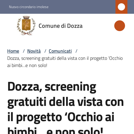
Vai al contenuto
Vai alla navigazione
Vai al footer
Nuovo circondario imolese
Comune
Comune di Dozza
di
Dozza
Home
/
Novità
/
Comunicati
/
Dozza, screening gratuiti della vista con il progetto ‘Occhio
Amministrazione
ai bimbi…e non solo!
Dozza, screening
Novità
Salta al contenuto
Menu selezionato
gratuiti della vista con
Servizi
il progetto ‘Occhio ai
Vivere
bimbi…e non solo!
Dozza