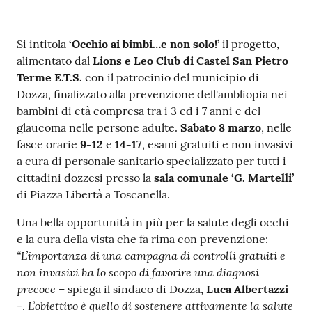
Contenuto
Si intitola
‘Occhio ai bimbi…e non solo!’
il progetto,
alimentato dal
Lions e Leo Club di Castel San Pietro
Terme E.T.S.
con il patrocinio del municipio di
Dozza, finalizzato alla prevenzione dell'ambliopia nei
bambini di età compresa tra i 3 ed i 7 anni e del
glaucoma nelle persone adulte.
Sabato 8 marzo
, nelle
fasce orarie
9-12
e
14-17
, esami gratuiti e non invasivi
a cura di personale sanitario specializzato per tutti i
cittadini dozzesi presso la
sala comunale ‘G. Martelli’
di Piazza Libertà a Toscanella.
Una bella opportunità in più per la salute degli occhi
e la cura della vista che fa rima con prevenzione:
“L’importanza di una campagna di controlli gratuiti e
non invasivi ha lo scopo di favorire una diagnosi
precoce
– spiega il sindaco di Dozza,
Luca Albertazzi
L’obiettivo è quello di sostenere attivamente la salute
-.