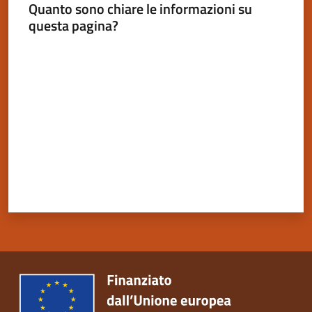
Quanto sono chiare le informazioni su
questa pagina?
Valuta da 1 a 5 stelle
Servizi
on-
line
Tutti
gli
argomenti
Seguici
su