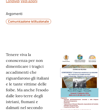
Condividi
Vedi azioni
Argomenti
Comunicazione istituzionale
Servizi
on-
line
Tutti
Contenuto
Tenere viva la
gli
conoscenza per non
argomenti
dimenticare i tragici
accadimenti che
riguardarono gli italiani
Seguici
e le tante vittime delle
su
foibe. Ma anche l'esodo
dalle loro terre degli
istriani, fiumani e
dalmati nel secondo