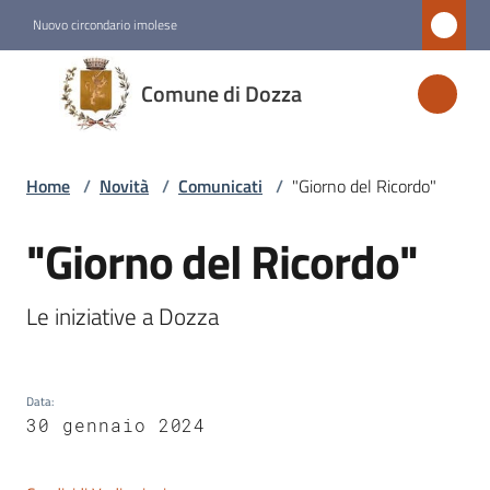
Vai al contenuto
Vai alla navigazione
Vai al footer
Nuovo circondario imolese
Comune
Comune di Dozza
di
Dozza
Home
/
Novità
/
Comunicati
/
"Giorno del Ricordo"
Amministrazione
"Giorno del Ricordo"
Salta al contenuto
Novità
Le iniziative a Dozza
Menu selezionato
Servizi
Data
:
30 gennaio 2024
Vivere
Dozza