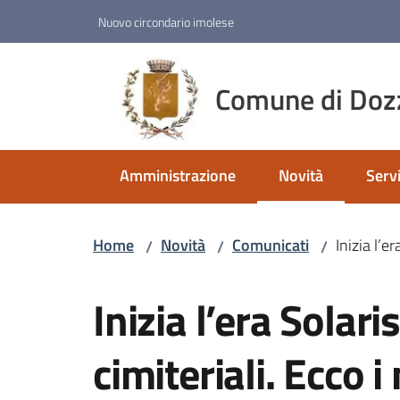
Vai al contenuto
Vai alla navigazione
Vai al footer
Nuovo circondario imolese
Comune di Doz
Amministrazione
Novità
Servi
Menu selezionato
Home
Novità
Comunicati
Inizia l’e
/
/
/
Salta al contenuto
Inizia l’era Solaris
cimiteriali. Ecco i