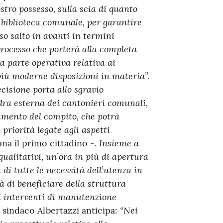
stro possesso, sulla scia di quanto
 biblioteca comunale, per garantire
so salto in avanti in termini
rocesso che porterà alla completa
la parte operativa relativa ai
più moderne disposizioni in materia”.
ecisione porta allo sgravio
adra esterna dei cantonieri comunali,
gimento del compito, che potrà
priorità legate agli aspetti
Insieme a
na il primo cittadino -.
ualitativi, un’ora in più di apertura
 di tutte le necessità dell’utenza in
à di beneficiare della struttura
li interventi di manutenzione
“Nei
l sindaco Albertazzi anticipa: