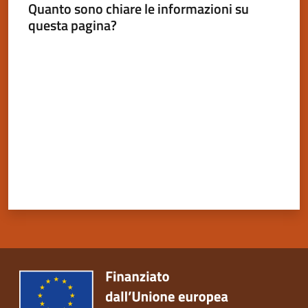
Quanto sono chiare le informazioni su
questa pagina?
Valuta da 1 a 5 stelle
Servizi
on-
line
Tutti
gli
argomenti
Seguici
su