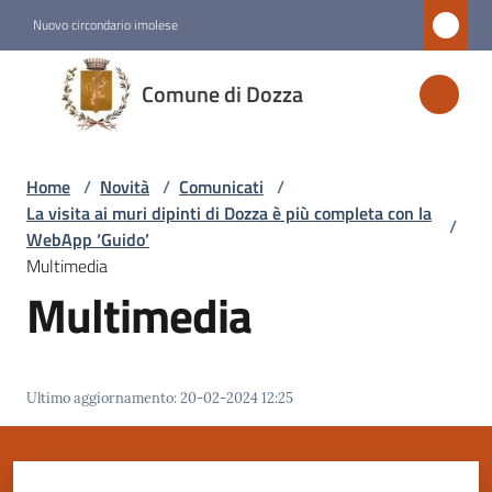
Vai al contenuto
Vai alla navigazione
Vai al footer
Nuovo circondario imolese
Comune
Comune di Dozza
di
Dozza
Home
/
Novità
/
Comunicati
/
La visita ai muri dipinti di Dozza è più completa con la
/
Amministrazione
WebApp ‘Guido’
Multimedia
Multimedia
Novità
Menu selezionato
Servizi
Ultimo aggiornamento
:
20-02-2024 12:25
Vivere
Dozza