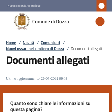
Vai al contenuto
Vai alla navigazione
Vai al footer
Nuovo circondario imolese
Comune
Comune di Dozza
di
Dozza
Home
/
Novità
/
Comunicati
/
Nuovi ossari nel cimitero di Dozza
/
Documenti allegati
Amministrazione
Documenti allegati
Novità
Menu selezionato
Ultimo aggiornamento
:
27-05-2024 09:02
Servizi
Vivere
Quanto sono chiare le informazioni su
Dozza
questa pagina?