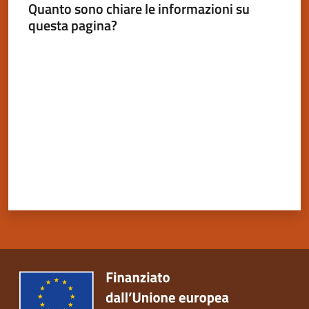
Quanto sono chiare le informazioni su
questa pagina?
Valuta da 1 a 5 stelle
Servizi
on-
line
Tutti
gli
argomenti
Seguici
su