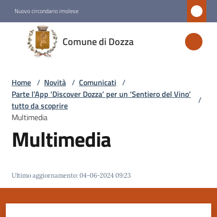
Vai al contenuto
Vai alla navigazione
Vai al footer
Nuovo circondario imolese
Comune
Comune di Dozza
di
Dozza
Home
/
Novità
/
Comunicati
/
Parte l’App ‘Discover Dozza’ per un ‘Sentiero del Vino’
/
Amministrazione
tutto da scoprire
Multimedia
Multimedia
Novità
Menu selezionato
Servizi
Ultimo aggiornamento
:
04-06-2024 09:23
Vivere
Dozza