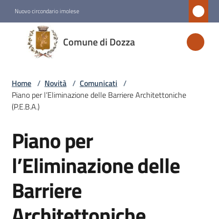
Vai al contenuto
Vai alla navigazione
Vai al footer
Nuovo circondario imolese
Comune
Comune di Dozza
di
Dozza
Home
/
Novità
/
Comunicati
/
Piano per l’Eliminazione delle Barriere Architettoniche
Amministrazione
(P.E.B.A.)
Piano per
Novità
Salta al contenuto
Menu selezionato
l’Eliminazione delle
Servizi
Barriere
Vivere
Architettoniche
Dozza