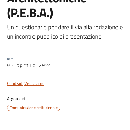
(P.E.B.A.)
Un questionario per dare il via alla redazione e 
Servizi
un incontro pubblico di presentazione
on-
line
Data
:
Tutti
05 aprile 2024
gli
argomenti
Condividi
Vedi azioni
Argomenti
Seguici
su
Comunicazione istituzionale