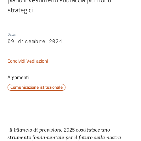
strategici
Servizi
Data
:
on-
09 dicembre 2024
line
Condividi
Vedi azioni
Tutti
gli
Argomenti
argomenti
Comunicazione istituzionale
Seguici
su
Contenuto
“Il bilancio di previsione 2025 costituisce uno
strumento fondamentale per il futuro della nostra