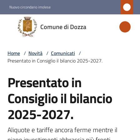
Vai al contenuto
Vai alla navigazione
Vai al footer
Nuovo circondario imolese
Comune
Comune di Dozza
di
Dozza
Home
/
Novità
/
Comunicati
/
Presentato in Consiglio il bilancio 2025-2027.
Amministrazione
Presentato in
Salta al contenuto
Novità
Menu selezionato
Consiglio il bilancio
2025-2027.
Servizi
Vivere
Aliquote e tariffe ancora ferme mentre il 
Dozza
piano investimenti abbraccia più fronti 