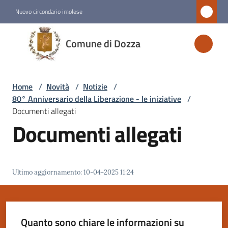
Vai al contenuto
Vai alla navigazione
Vai al footer
Nuovo circondario imolese
Comune
Comune di Dozza
di
Dozza
Home
/
Novità
/
Notizie
/
80° Anniversario della Liberazione - le iniziative
/
Amministrazione
Documenti allegati
Documenti allegati
Novità
Menu selezionato
Ultimo aggiornamento
:
10-04-2025 11:24
Servizi
Vivere
Dozza
Quanto sono chiare le informazioni su