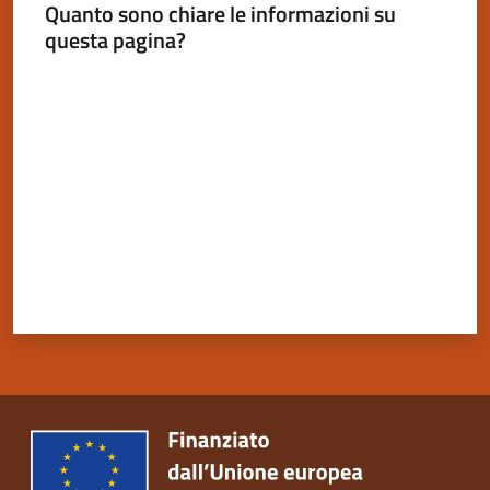
Quanto sono chiare le informazioni su
questa pagina?
Valuta da 1 a 5 stelle
Servizi
on-
line
Tutti
gli
argomenti
Seguici
su