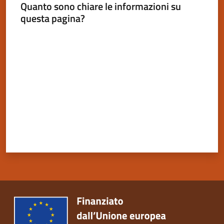
Quanto sono chiare le informazioni su
questa pagina?
Valuta da 1 a 5 stelle
Servizi
on-
line
Tutti
gli
argomenti
Seguici
su