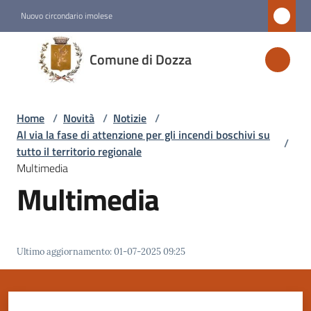
Vai al contenuto
Vai alla navigazione
Vai al footer
Nuovo circondario imolese
Comune
Comune di Dozza
di
Dozza
Home
/
Novità
/
Notizie
/
Al via la fase di attenzione per gli incendi boschivi su
/
Amministrazione
tutto il territorio regionale
Multimedia
Multimedia
Novità
Menu selezionato
Servizi
Ultimo aggiornamento
:
01-07-2025 09:25
Vivere
Dozza