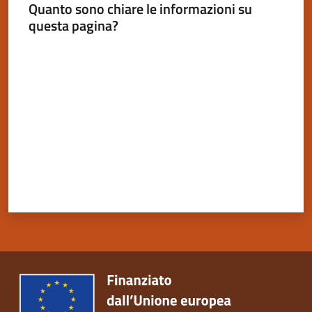
Quanto sono chiare le informazioni su
questa pagina?
Valuta da 1 a 5 stelle
Servizi
on-
line
Tutti
gli
argomenti
Seguici
su