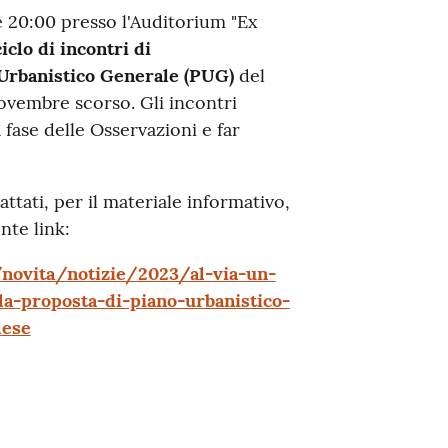
e 20:00 presso l'Auditorium "Ex
ciclo di incontri di
Urbanistico Generale (PUG)
del
ovembre scorso. Gli incontri
fase delle Osservazioni e far
attati, per il materiale informativo,
nte link:
novita/notizie/2023/al-via-un-
la-proposta-di-piano-urbanistico-
lese