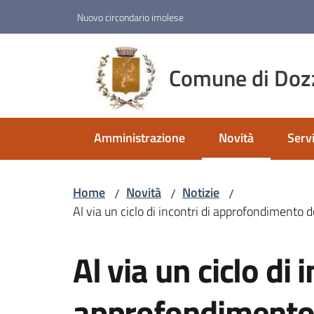
Vai al contenuto
Vai alla navigazione
Vai al footer
Nuovo circondario imolese
Comune di Doz
Amministrazione
Novità
Servi
Menu selezionato
Home
Novità
Notizie
/
/
/
Al via un ciclo di incontri di approfondimento
Salta al contenuto
Al via un ciclo di i
approfondimento 