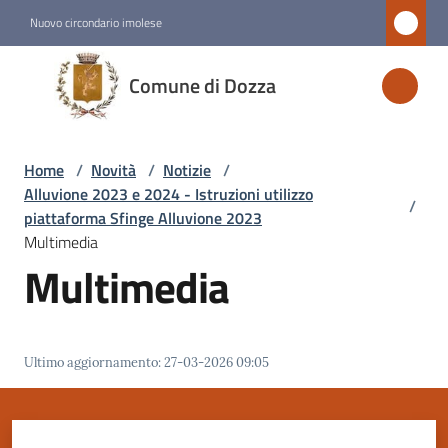
Vai al contenuto
Vai alla navigazione
Vai al footer
Nuovo circondario imolese
Comune
Comune di Dozza
di
Dozza
Home
/
Novità
/
Notizie
/
Alluvione 2023 e 2024 - Istruzioni utilizzo
/
Amministrazione
piattaforma Sfinge Alluvione 2023
Multimedia
Multimedia
Novità
Menu selezionato
Servizi
Ultimo aggiornamento
:
27-03-2026 09:05
Vivere
Dozza