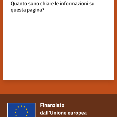
Quanto sono chiare le informazioni su
questa pagina?
Valuta da 1 a 5 stelle
Servizi
on-
line
Tutti
gli
argomenti
Seguici
su