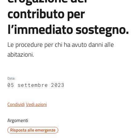
contributo per
l’immediato sostegno.
Servizi
on-
Le procedure per chi ha avuto danni alle 
line
abitazioni.
Tutti
gli
argomenti
Data
:
05 settembre 2023
Condividi
Vedi azioni
Seguici
su
Argomenti
Risposta alle emergenze