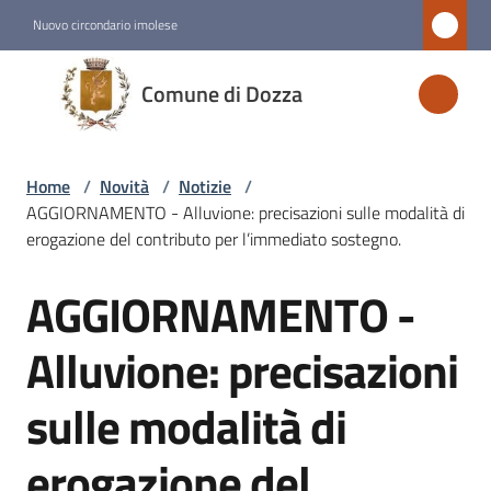
Vai al contenuto
Vai alla navigazione
Vai al footer
Nuovo circondario imolese
Comune
Comune di Dozza
di
Dozza
Home
/
Novità
/
Notizie
/
AGGIORNAMENTO - Alluvione: precisazioni sulle modalità di
Amministrazione
erogazione del contributo per l’immediato sostegno.
AGGIORNAMENTO -
Novità
Salta al contenuto
Menu selezionato
Alluvione: precisazioni
Servizi
sulle modalità di
Vivere
erogazione del
Dozza