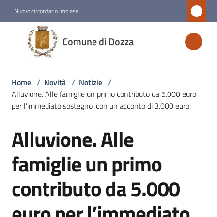
Vai al contenuto
Vai alla navigazione
Vai al footer
Nuovo circondario imolese
Comune
Comune di Dozza
di
Dozza
Home
/
Novità
/
Notizie
/
Alluvione. Alle famiglie un primo contributo da 5.000 euro
Amministrazione
per l’immediato sostegno, con un acconto di 3.000 euro.
Alluvione. Alle
Novità
Salta al contenuto
Menu selezionato
famiglie un primo
Servizi
contributo da 5.000
Vivere
euro per l’immediato
Dozza