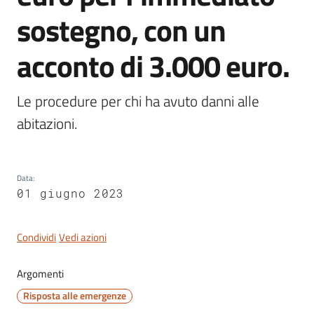
sostegno, con un
acconto di 3.000 euro.
Servizi
on-
Le procedure per chi ha avuto danni alle 
line
abitazioni.
Tutti
gli
argomenti
Data
:
01 giugno 2023
Condividi
Vedi azioni
Seguici
su
Argomenti
Risposta alle emergenze