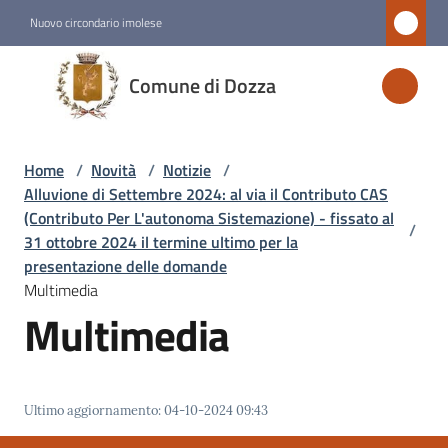
Vai al contenuto
Vai alla navigazione
Vai al footer
Nuovo circondario imolese
Comune
Comune di Dozza
di
Dozza
Home
/
Novità
/
Notizie
/
Alluvione di Settembre 2024: al via il Contributo CAS
Amministrazione
(Contributo Per L'autonoma Sistemazione) - fissato al
/
31 ottobre 2024 il termine ultimo per la
presentazione delle domande
Novità
Multimedia
Menu selezionato
Multimedia
Servizi
Vivere
Ultimo aggiornamento
:
04-10-2024 09:43
Dozza