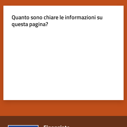
Quanto sono chiare le informazioni su
questa pagina?
Servizi
Valuta da 1 a 5 stelle
on-
line
Tutti
gli
argomenti
Seguici
su