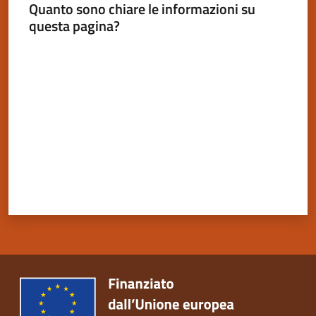
Quanto sono chiare le informazioni su
questa pagina?
Valuta da 1 a 5 stelle
Servizi
on-
line
Tutti
gli
argomenti
Seguici
su