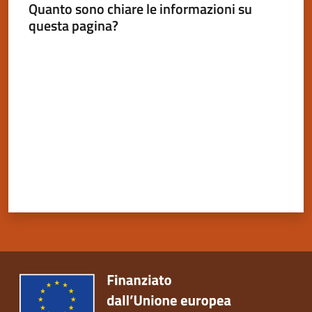
Quanto sono chiare le informazioni su
questa pagina?
Valuta da 1 a 5 stelle
Servizi
on-
line
Tutti
gli
argomenti
Seguici
su