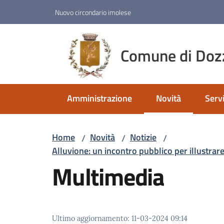
Vai al contenuto
Vai alla navigazione
Vai al footer
Nuovo circondario imolese
Comune di Doz
Amministrazione
Novità
Servi
Menu selezionato
Home
Novità
Notizie
/
/
/
Alluvione: un incontro pubblico per illustrare
Multimedia
Ultimo aggiornamento
:
11-03-2024 09:14