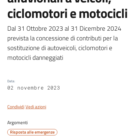
ciclomotori e motocicli
Dal 31 Ottobre 2023 al 31 Dicembre 2024 
Servizi
prevista la concessione di contributi per la 
on-
line
sostituzione di autoveicoli, ciclomotori e 
motocicli danneggiati
Tutti
gli
argomenti
Data
:
02 novembre 2023
Seguici
Condividi
Vedi azioni
su
Argomenti
Risposta alle emergenze