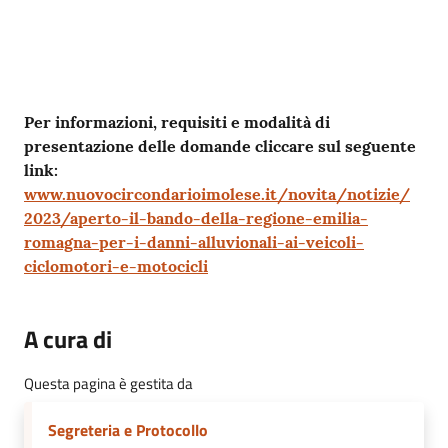
Contenuto
Per informazioni, requisiti e modalità di
presentazione delle domande cliccare sul seguente
link:
www.nuovocircondarioimolese.it/novita/notizie/
2023/aperto-il-bando-della-regione-emilia-
romagna-per-i-danni-alluvionali-ai-veicoli-
ciclomotori-e-motocicli
A cura di
Questa pagina è gestita da
Segreteria e Protocollo