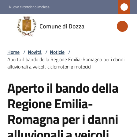
Vai al contenuto
Vai alla navigazione
Vai al footer
Nuovo circondario imolese
Comune
Comune di Dozza
di
Dozza
Home
/
Novità
/
Notizie
/
Aperto il bando della Regione Emilia-Romagna per i danni
Amministrazione
alluvionali a veicoli, ciclomotori e motocicli
Aperto il bando della
Novità
Salta al contenuto
Menu selezionato
Regione Emilia-
Servizi
Romagna per i danni
Vivere
alluvionali a veicoli,
Dozza