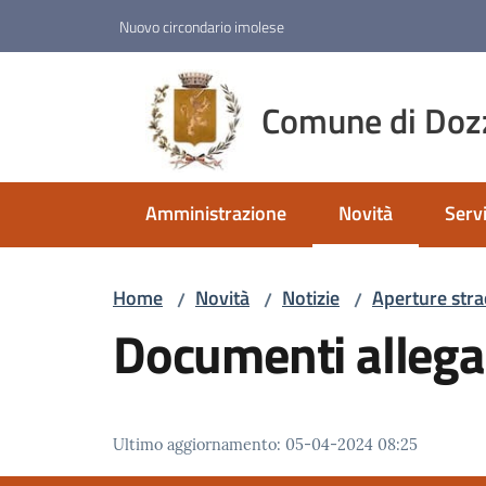
Vai al contenuto
Vai alla navigazione
Vai al footer
Nuovo circondario imolese
Comune di Doz
Amministrazione
Novità
Servi
Menu selezionato
Home
Novità
Notizie
Aperture strao
/
/
/
Documenti allega
Ultimo aggiornamento
:
05-04-2024 08:25