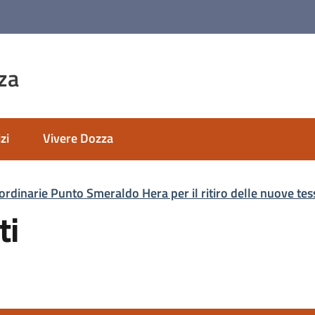
za
zi
Vivere Dozza
rdinarie Punto Smeraldo Hera per il ritiro delle nuove tess
ti