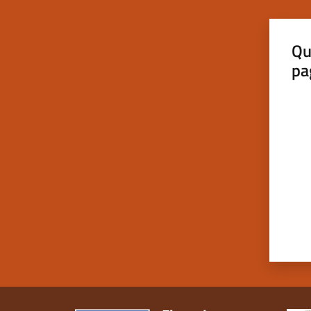
Qu
pa
Valut