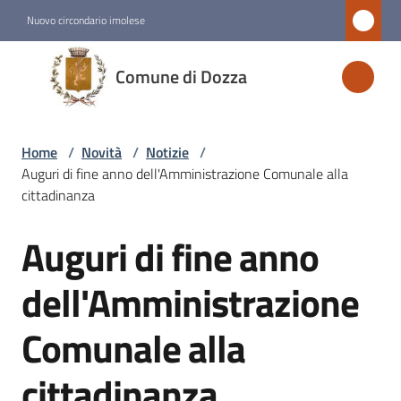
Vai al contenuto
Vai alla navigazione
Vai al footer
Nuovo circondario imolese
Comune
Comune di Dozza
di
Dozza
Home
/
Novità
/
Notizie
/
Auguri di fine anno dell'Amministrazione Comunale alla
Amministrazione
cittadinanza
Auguri di fine anno
Novità
Salta al contenuto
Menu selezionato
dell'Amministrazione
Servizi
Comunale alla
Vivere
cittadinanza
Dozza