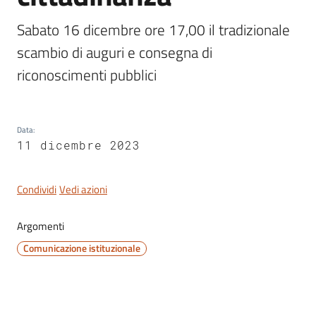
Sabato 16 dicembre ore 17,00 il tradizionale 
scambio di auguri e consegna di 
riconoscimenti pubblici
Servizi
on-
line
Data
:
Tutti
11 dicembre 2023
gli
argomenti
Condividi
Vedi azioni
Argomenti
Seguici
Comunicazione istituzionale
su