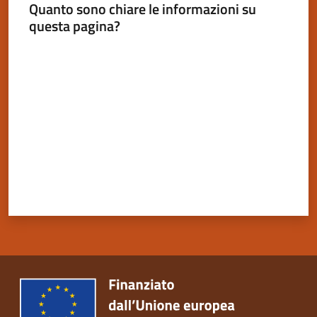
Quanto sono chiare le informazioni su
questa pagina?
Valuta da 1 a 5 stelle
Servizi
on-
line
Tutti
gli
argomenti
Seguici
su