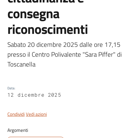
consegna
riconoscimenti
Servizi
on-
Sabato 20 dicembre 2025 dalle ore 17,15 
line
presso il Centro Polivalente "Sara Piffer" di 
Toscanella
Tutti
gli
argomenti
Data
:
12 dicembre 2025
Seguici
su
Condividi
Vedi azioni
Argomenti