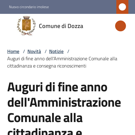
Vai al contenuto
Vai alla navigazione
Vai al footer
Nuovo circondario imolese
Comune
Comune di Dozza
di
Dozza
Home
/
Novità
/
Notizie
/
Auguri di fine anno dell'Amministrazione Comunale alla
Amministrazione
cittadinanza e consegna riconoscimenti
Auguri di fine anno
Novità
Salta al contenuto
Menu selezionato
dell'Amministrazione
Servizi
Comunale alla
Vivere
cittadinanza e
Dozza