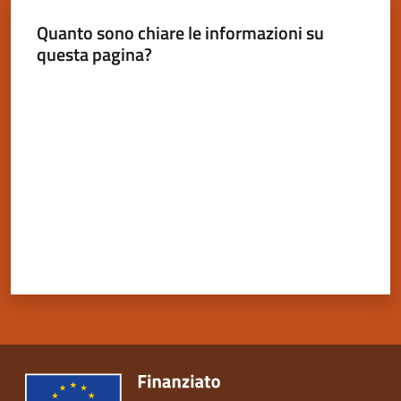
Quanto sono chiare le informazioni su
questa pagina?
Valuta da 1 a 5 stelle
Servizi
on-
line
Tutti
gli
argomenti
Seguici
su