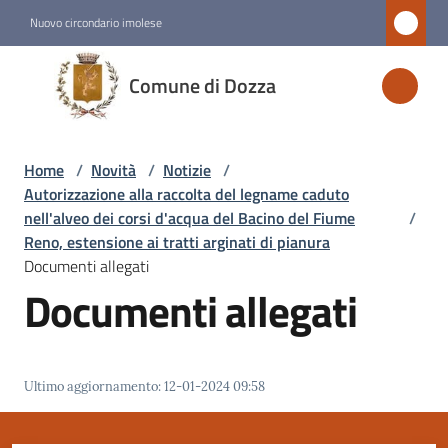
Vai al contenuto
Vai alla navigazione
Vai al footer
Nuovo circondario imolese
Comune
Comune di Dozza
di
Dozza
Home
/
Novità
/
Notizie
/
Autorizzazione alla raccolta del legname caduto
Amministrazione
nell'alveo dei corsi d'acqua del Bacino del Fiume
/
Reno, estensione ai tratti arginati di pianura
Documenti allegati
Novità
Documenti allegati
Menu selezionato
Servizi
Ultimo aggiornamento
:
12-01-2024 09:58
Vivere
Dozza