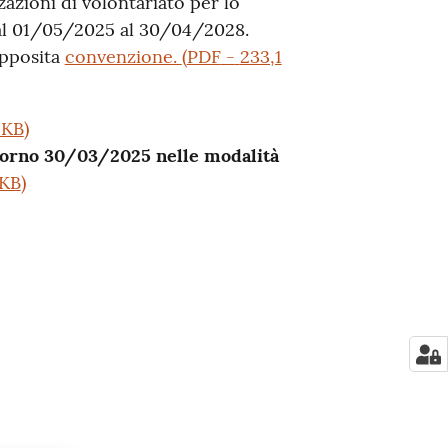
azioni di volontariato per lo
 dal 01/05/2025 al 30/04/2028.
apposita
convenzione.
(
PDF
-
233,1
 KB
)
giorno 30/03/2025 nelle modalità
 KB
)