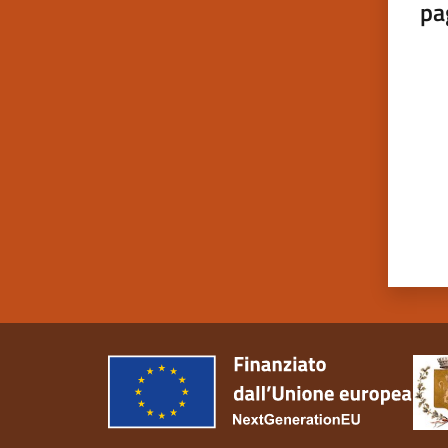
pa
Valut