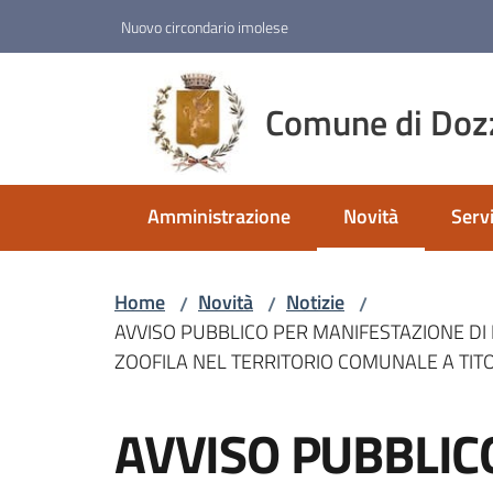
Vai al contenuto
Vai alla navigazione
Vai al footer
Nuovo circondario imolese
Comune di Doz
Amministrazione
Novità
Servi
Menu selezionato
Home
Novità
Notizie
/
/
/
AVVISO PUBBLICO PER MANIFESTAZIONE DI 
ZOOFILA NEL TERRITORIO COMUNALE A TIT
Salta al contenuto
AVVISO PUBBLIC