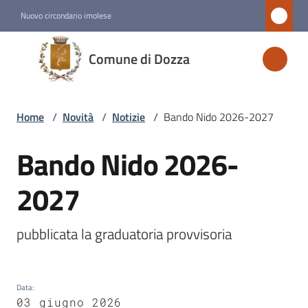
Vai al contenuto
Vai alla navigazione
Vai al footer
Nuovo circondario imolese
Comune
Comune di Dozza
di
Dozza
Home
/
Novità
/
Notizie
/
Bando Nido 2026-2027
Amministrazione
Bando Nido 2026-
Salta al contenuto
2027
Novità
Menu selezionato
pubblicata la graduatoria provvisoria
Servizi
Vivere
Data
:
Dozza
03 giugno 2026