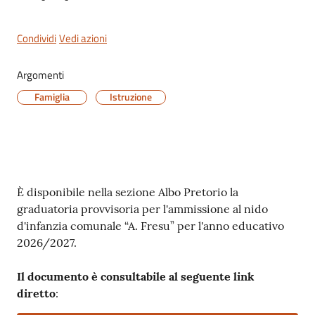
Condividi
Vedi azioni
Servizi
Argomenti
on-
Famiglia
Istruzione
line
Tutti
gli
argomenti
Contenuto
È disponibile nella sezione Albo Pretorio la
graduatoria provvisoria per l'ammissione al nido
d'infanzia comunale “A. Fresu” per l'anno educativo
Seguici
2026/2027.
su
Il documento è consultabile al seguente link
diretto
: