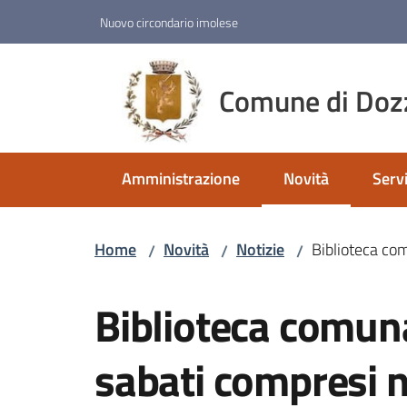
Vai al contenuto
Vai alla navigazione
Vai al footer
Nuovo circondario imolese
Comune di Doz
Amministrazione
Novità
Servi
Menu selezionato
Home
Novità
Notizie
Biblioteca com
/
/
/
Salta al contenuto
Biblioteca comuna
sabati compresi n