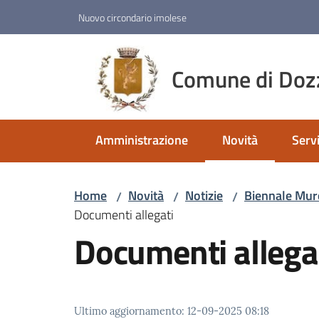
Vai al contenuto
Vai alla navigazione
Vai al footer
Nuovo circondario imolese
Comune di Doz
Amministrazione
Novità
Servi
Menu selezionato
Home
Novità
Notizie
Biennale Muro
/
/
/
Documenti allegati
Documenti allega
Ultimo aggiornamento
:
12-09-2025 08:18