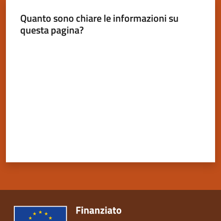
Quanto sono chiare le informazioni su
questa pagina?
Valuta da 1 a 5 stelle
Servizi
on-
line
Tutti
gli
argomenti
Seguici
su