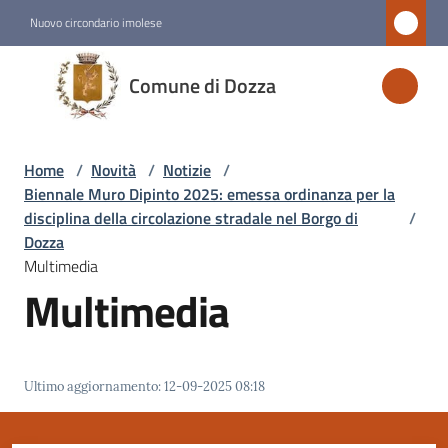
Vai al contenuto
Vai alla navigazione
Vai al footer
Nuovo circondario imolese
Comune
Comune di Dozza
di
Dozza
Home
/
Novità
/
Notizie
/
Biennale Muro Dipinto 2025: emessa ordinanza per la
Amministrazione
disciplina della circolazione stradale nel Borgo di
/
Dozza
Multimedia
Novità
Multimedia
Menu selezionato
Servizi
Ultimo aggiornamento
:
12-09-2025 08:18
Vivere
Dozza