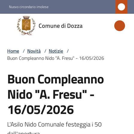
Vai al contenuto
Vai alla navigazione
Vai al footer
Nuovo circondario imolese
Comune
Comune di Dozza
di
Dozza
Home
/
Novità
/
Notizie
/
Buon Compleanno Nido "A. Fresu" - 16/05/2026
Amministrazione
Buon Compleanno
Salta al contenuto
Novità
Menu selezionato
Nido "A. Fresu" -
16/05/2026
Servizi
Vivere
L'Asilo Nido Comunale festeggia i 50 
Dozza
dall'apertura 