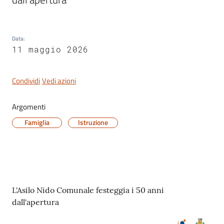
Data
:
11 maggio 2026
Servizi
on-
line
Condividi
Vedi azioni
Tutti
Argomenti
gli
Famiglia
Istruzione
argomenti
Seguici
su
Contenuto
L'Asilo Nido Comunale festeggia i 50 anni
dall'apertura