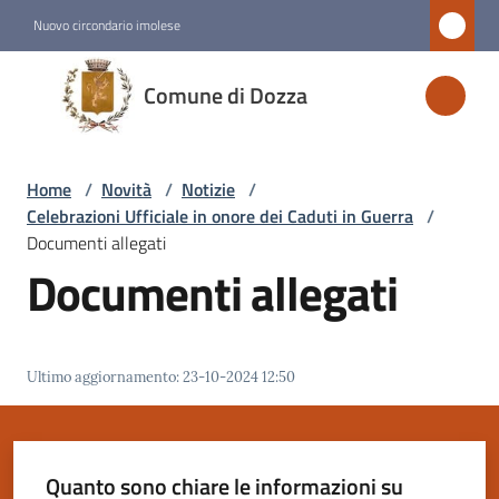
Vai al contenuto
Vai alla navigazione
Vai al footer
Nuovo circondario imolese
Comune
Comune di Dozza
di
Dozza
Home
/
Novità
/
Notizie
/
Celebrazioni Ufficiale in onore dei Caduti in Guerra
/
Amministrazione
Documenti allegati
Documenti allegati
Novità
Menu selezionato
Ultimo aggiornamento
:
23-10-2024 12:50
Servizi
Vivere
Dozza
Quanto sono chiare le informazioni su