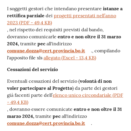
I soggetti gestori che intendano presentare
istanze a
rettifica parziale
dei
progetti presentati nell’anno
2023
(
PDF
-
49,4 KB
)
, nel rispetto dei requisiti previsti dal bando,
dovranno comunicarle
entro e non oltre il 31 marzo
2024,
tramite
pec
all'indirizzo
comune.dozza@cert.provincia.bo.it
., compilando
l'apposito file xls
allegato
(
Excel
-
13,4 KB
)
Cessazioni del servizio
Eventuali cessazioni del servizio (
volontà di non
voler partecipare al Progetto
) da parte dei gestori
già facenti parte dell’
elenco unico circondariale
(
PDF
-
49,4 KB
)
, dovranno essere comunicate
entro e non oltre il 31
marzo 2024,
tramite
pec
all'indirizzo
comune.dozza@cert.provincia.bo.it
.