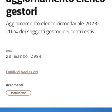
gestori
Aggiornamento elenco circondariale 2023-
Servizi
2024 dei soggetti gestori dei centri estivi
on-
line
Data
:
Tutti
20 marzo 2024
gli
argomenti
Condividi
Vedi azioni
Argomenti
Seguici
su
Istruzione