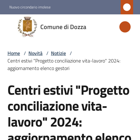
Vai al contenuto
Vai alla navigazione
Vai al footer
Nuovo circondario imolese
Comune
Comune di Dozza
di
Dozza
Home
/
Novità
/
Notizie
/
Centri estivi "Progetto conciliazione vita-lavoro" 2024:
Amministrazione
aggiornamento elenco gestori
Centri estivi "Progetto
Novità
Salta al contenuto
Menu selezionato
conciliazione vita-
Servizi
lavoro" 2024:
Vivere
aggiornamento elenco
Dozza