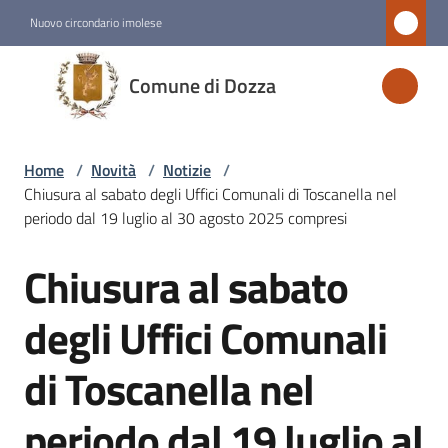
Vai al contenuto
Vai alla navigazione
Vai al footer
Nuovo circondario imolese
Comune
Comune di Dozza
di
Dozza
Home
/
Novità
/
Notizie
/
Chiusura al sabato degli Uffici Comunali di Toscanella nel
Amministrazione
periodo dal 19 luglio al 30 agosto 2025 compresi
Chiusura al sabato
Novità
Salta al contenuto
Menu selezionato
degli Uffici Comunali
Servizi
di Toscanella nel
Vivere
periodo dal 19 luglio al
Dozza