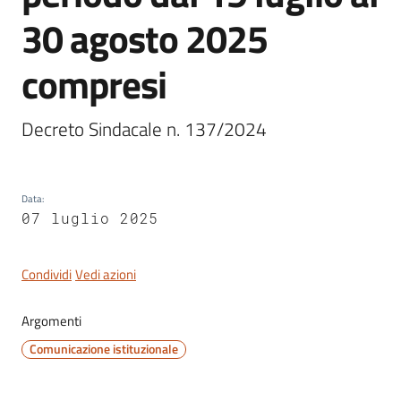
30 agosto 2025
compresi
Servizi
on-
Decreto Sindacale n. 137/2024
line
Tutti
Data
:
gli
07 luglio 2025
argomenti
Condividi
Vedi azioni
Seguici
Argomenti
su
Comunicazione istituzionale