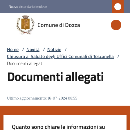
Vai al contenuto
Vai alla navigazione
Vai al footer
Nuovo circondario imolese
Comune
Comune di Dozza
di
Dozza
Home
/
Novità
/
Notizie
/
Chiusura al Sabato degli Uffici Comunali di Toscanella
/
Amministrazione
Documenti allegati
Documenti allegati
Novità
Menu selezionato
Ultimo aggiornamento
:
16-07-2024 08:55
Servizi
Vivere
Dozza
Quanto sono chiare le informazioni su