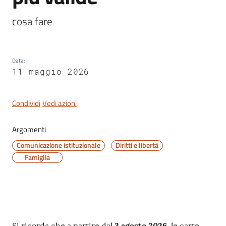
cosa fare
Servizi
Data
:
on-
11 maggio 2026
line
Condividi
Vedi azioni
Tutti
gli
argomenti
Argomenti
Comunicazione istituzionale
Diritti e libertà
Famiglia
Seguici
su
Si ricorda che a partire dal
3 agosto 2026
, le carte