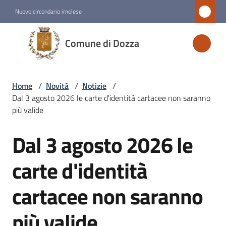
Vai al contenuto
Vai alla navigazione
Vai al footer
Nuovo circondario imolese
Comune
Comune di Dozza
di
Dozza
Home
/
Novità
/
Notizie
/
Dal 3 agosto 2026 le carte d'identità cartacee non saranno
Amministrazione
più valide
Dal 3 agosto 2026 le
Novità
Salta al contenuto
Menu selezionato
carte d'identità
Servizi
cartacee non saranno
Vivere
più valide
Dozza