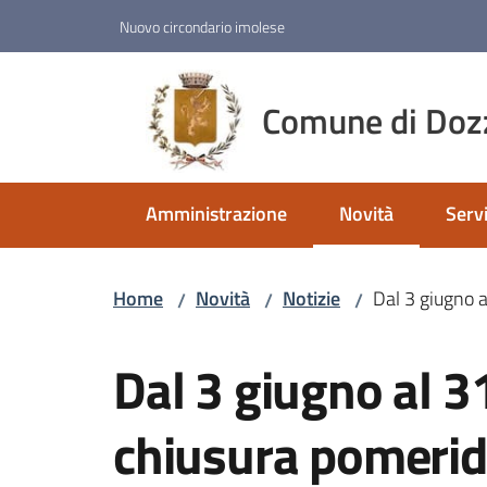
Vai al contenuto
Vai alla navigazione
Vai al footer
Nuovo circondario imolese
Comune di Doz
Amministrazione
Novità
Servi
Menu selezionato
Home
Novità
Notizie
Dal 3 giugno a
/
/
/
Salta al contenuto
Dal 3 giugno al 3
chiusura pomerid